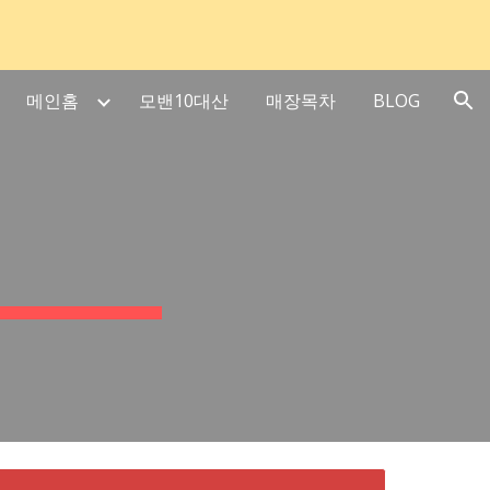
ion
메인홈
모밴10대산
매장목차
BLOG