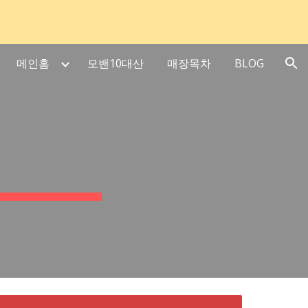
ion
메인홈
모밴10대산
매장목차
BLOG